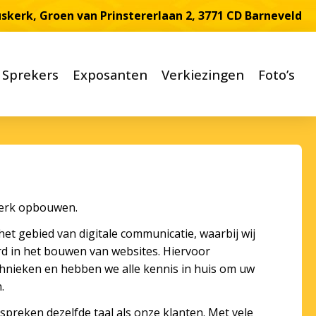
üskerk, Groen van Prinstererlaan 2, 3771 CD Barneveld
Sprekers
Exposanten
Verkiezingen
Foto’s
kerk opbouwen.
et gebied van digitale communicatie, waarbij wij
d in het bouwen van websites. Hiervoor
hnieken en hebben we alle kennis in huis om uw
.
 spreken dezelfde taal als onze klanten. Met vele