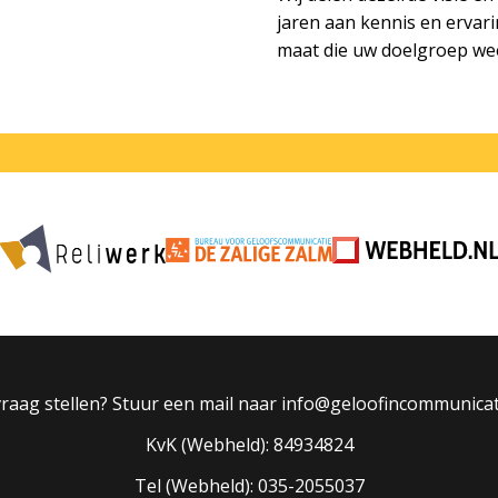
jaren aan kennis en ervar
maat die uw doelgroep wee
raag stellen? Stuur een mail naar info@geloofincommunicat
KvK (Webheld): 84934824
Tel (Webheld): 035-2055037