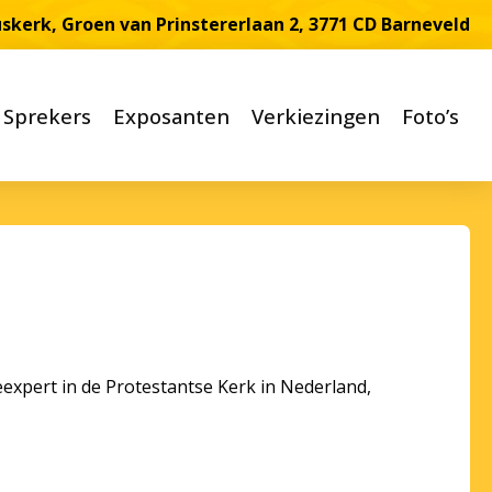
üskerk, Groen van Prinstererlaan 2, 3771 CD Barneveld
Sprekers
Exposanten
Verkiezingen
Foto’s
eexpert in de Protestantse Kerk in Nederland,