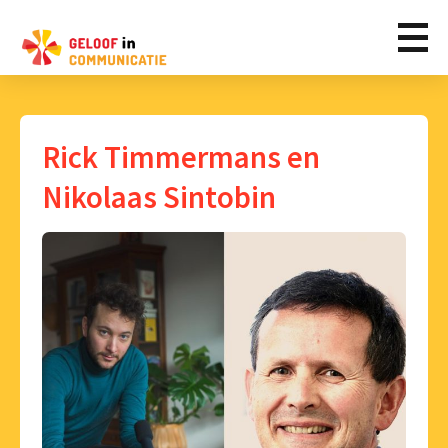
Rick Timmermans en
Nikolaas Sintobin